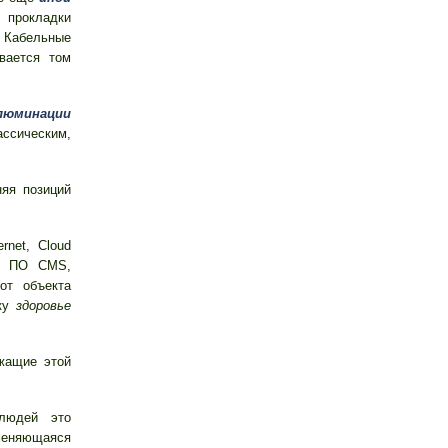
 прокладки
 Кабельные
вается том
люминации
сическим,
яя позиций
rnet, Cloud
), ПО CMS,
т объекта
нку
здоровье
жащие этой
людей это
меняющаяся