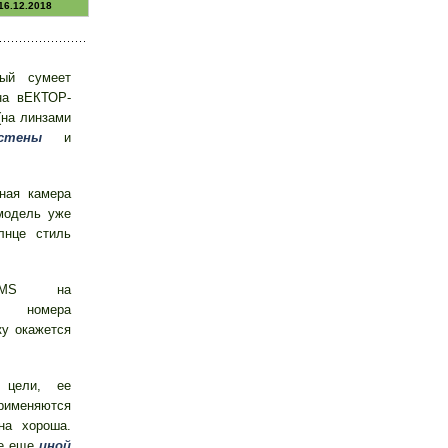
16.12.2018
ый сумеет
на вЕКТОР-
на линзами
стены
и
ная камера
модель уже
лнце стиль
 sMS на
е номера
у окажется
 цели, ее
рименяются
на хороша.
ве еще
иной