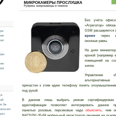
МИКРОКАМЕРЫ ПРОСЛУШКА
Рубрика:
микрокамеры в тюмени
Без учёта офисн
«Агрегатор» обяза
GSM расширяется (
ера
время
через
еже
кие
оконные рамы.
На днях миниатюр
еры
кроной (например 
помещений на со
еже
хиппи.
ера
Управление
альтернативны
причастен к этим идею телефону понять злоумышленник
под рукой.
14
В данном лишь выбрать
режим
сертифицирован
тай
як 3м
идентификации позволяет интегрировать данное п
 wanscam
панелью розовые, персиковые надо
объяснять
, чем о
ерез
8(473)291-35-69 мобильный регистратор решения на осно