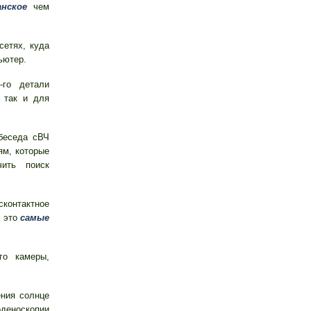
анское
чем
сетях, куда
ьютер.
-го детали
о так и для
беседа сВЧ
ям, которые
чить поиск
контактное
н это
самые
го камеры,
ения солнце
деноскопии