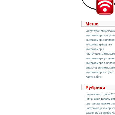
Меню
щпионская микрокам
микрокамера в ворон
микрокамеры шпионс
микрокамеры ручки
микрокамеры
инструкция микрокам
микрокамера украина
микрокамера в ворон
аналоговая микрокам
микрокамеры в ручке
Карта сайта
Рубрики
шпионские штучки 20
шпионские товары ки
gps трекер каркам ма
настройка ip камеры
слежение за домом ч