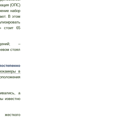
зация (ОПС)
нение набор
ают. В этом
лизировать
» стоит 65
едений; –
левом стоял
постепенно
рокамеры в
оположения
ивались, а
ы известно
 жесткого