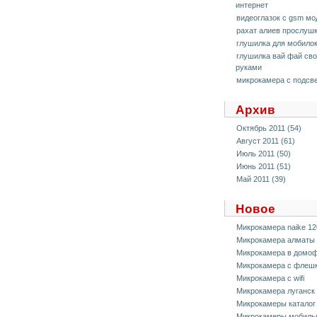
интернет
видеоглазок с gsm м
рахат алиев прослуш
глушилка для мобило
глушилка вай фай св
руками
микрокамера с подсв
Архив
Октябрь 2011 (54)
Август 2011 (61)
Июль 2011 (50)
Июнь 2011 (51)
Май 2011 (39)
Новое
Микрокамера naike 12
Микрокамера алматы
Микрокамера в домо
Микрокамера с флеш
Микрокамера с wifi
Микрокамера луганск
Микрокамеры каталог
Микрокамеры мобиль