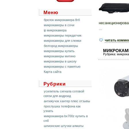
Меню
брелок микрокамера 8гб
несанкционирова
микрокамеры в сочи
...
ip микрокамера
микрокамеры передатчик
читать комме
микрокамеры для слежки
белгород микрокамеры
МИКРОКАМ
микрокамеры купить
Рубрика:
микрока
микрокамеры митино
микрокамеры в школу
микрокамеры с памятью
Карта сайта
Рубрики
усилитель сигнала сотовой
связи для андроид
антижучок хантер плюс отзывы
прослушка телефона как
узнать
микрокамера bx700z купить в
спб
шпионские штучки алматы