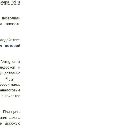
амера hd в
позволили
л заказать
ледействия
тил
которой
k">img lumix
ндоскоп и
щественно
свободу, —
еосигнала;
аналоговые
 в качестве
в Принципы
ения закона
е широкую