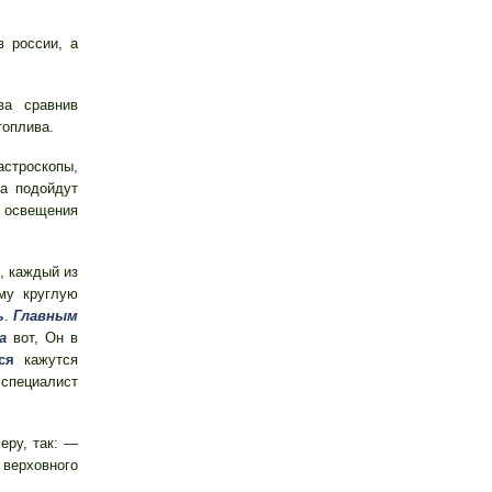
 россии, а
ва сравнив
топлива.
троскопы,
а подойдут
 освещения
, каждый из
му круглую
ь
.
Главным
а
вот, Он в
ся
кажутся
пециалист
еру, так: —
верховного