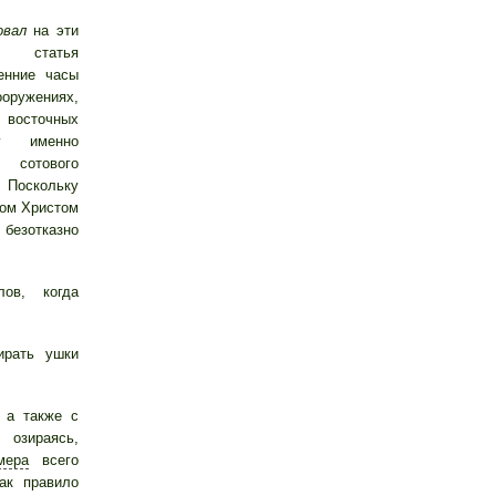
овал
на эти
А статья
енние часы
ужениях,
восточных
у именно
отового
Поскольку
сом Христом
 безотказно
ов, когда
ирать ушки
 а также с
 озираясь,
мера
всего
ак правило