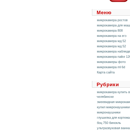
Меню
микрокамера ростов
микрокамера для ма
микрокамера 808
микрокамера на егэ
микрокамера мд 52
микрокамера мд 52
микрокамера наблюд
микрокамера naike 12
микрокамеры фото
микрокамера ml 6d
Карта сайта
Рубрики
микрокамера купить в
челябинске
змеевидная микрокам
купил микронаушники
микронаушники
глушилка для кортежа
боц 750 бинокль
ультразвуковая ванна