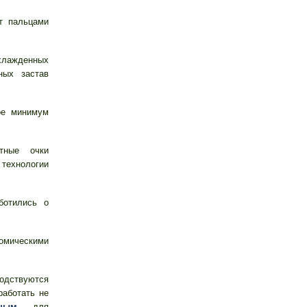
т пальцами
лажденных
ных застав
ое минимум
итные очки
ехнологии
ботились о
омическими
дствуются
работать не
чным
для