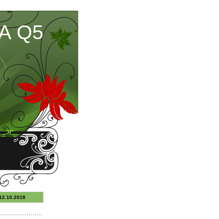
А Q5
12.10.2018